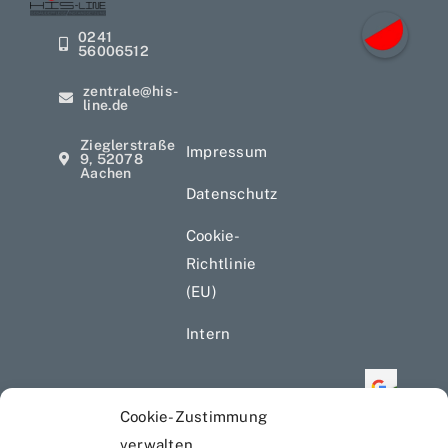
H
0241
I
56006512
S
-
zentrale@his-
L
line.de
i
Zieglerstraße
n
Impressum
9, 52078
e
Aachen
5.0
Datenschutz
Basi
auf 4
Cookie-
Bewe
Richtlinie
powe
by
(EU)
G
o
o
g
bew
Intern
Nathali
Ma
Cookie-Zustimmung
vor 5 Jahr
vor
verwalten